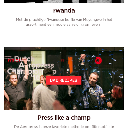
rwanda
Met de prachtige Rwandese koffie van Muyongwe in het
assortiment een mooie aanleiding om even...
DAC RECIPES
Press like a champ
De Aeropress is onze favoriete methode om filterkoffie te