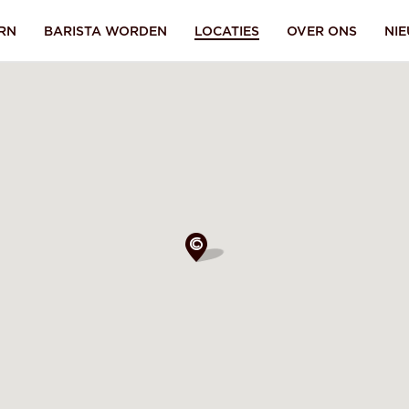
RN
BARISTA WORDEN
LOCATIES
OVER ONS
NI
Aanmelden
wachtwoord
lid?
Ik ben mijn
vergeten.
SEND
A
 account ga je akkoord met onze
inloggen
Terug naar