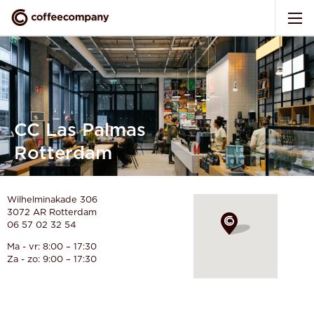
CC Las Palmas
Rotterdam
Wilhelminakade 306
3072 AR
Rotterdam
06 57 02 32 54
Ma - vr: 8:00 – 17:30
