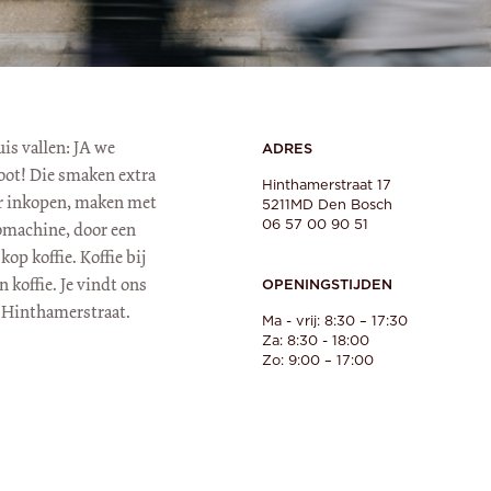
is vallen: JA we
ADRES
oot! Die smaken extra
Hinthamerstraat 17
oer inkopen, maken met
5211MD
Den Bosch
06 57 00 90 51
omachine, door een
kop koffie. Koffie bij
koffie. Je vindt ons
OPENINGSTIJDEN
e Hinthamerstraat.
Ma - vrij: 8:30 – 17:30

Za: 8:30 - 18:00
