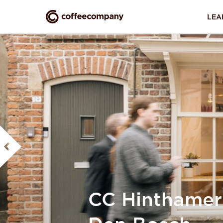
LEA
Nog geen 
Door het aanmaken van dit
privacy voorwaarden
.
inloggen
Terug naar
CC Hinthamer